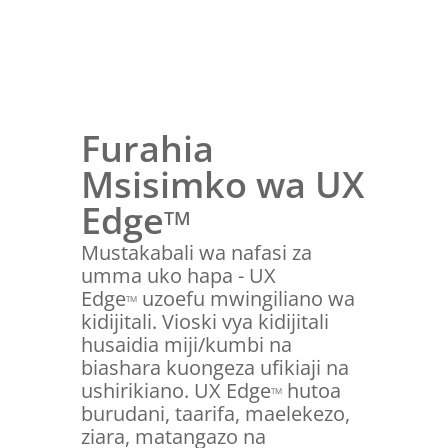
Furahia
Msisimko wa UX
Edge
TM
Mustakabali wa nafasi za
umma uko hapa - UX
Edge
uzoefu mwingiliano wa
TM
kidijitali. Vioski vya kidijitali
husaidia miji/kumbi na
biashara kuongeza ufikiaji na
ushirikiano. UX Edge
hutoa
TM
burudani, taarifa, maelekezo,
ziara, matangazo na